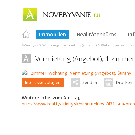
Immobilien
Realitätenbüros
In
>
>
AReality.sk
Wohnungen vermietung (angebot)
Wohnungen vermietun
Vermietung (Angebot), 1-zimme
Interesse zufügen
Senden
Drucken
Weitere Infos zum Auftrag
https://www.reality-trinity.sk/nehnutelnost/4311-na-pr