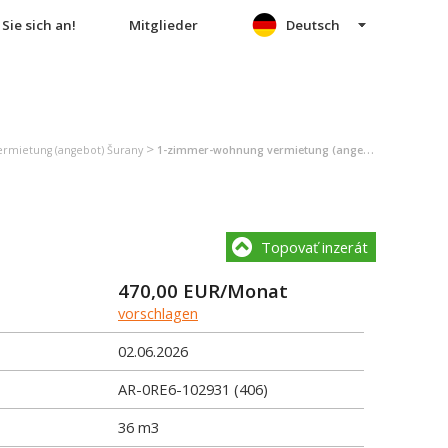
Sie sich an!
Mitglieder
Deutsch
>
rmietung (angebot) Šurany
1-zimmer-wohnung vermietung (angebot) Šurany
Topovať inzerát
470,00
EUR/Monat
vorschlagen
02.06.2026
AR-0RE6-102931 (406)
36 m3