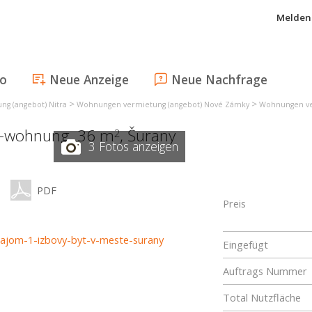
Melden 
fo
Neue Anzeige
Neue Nachfrage
>
>
g (angebot) Nitra
Wohnungen vermietung (angebot) Nové Zámky
Wohnungen ve
r-wohnung, 36 m
,
Šurany
2
3 Fotos anzeigen
PDF
Preis
enajom-1-izbovy-byt-v-meste-surany
Eingefügt
Auftrags Nummer
Total Nutzfläche