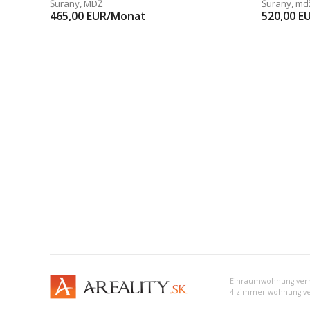
Šurany
,
MDŽ
Šurany
,
md
465,00
EUR/Monat
520,00
E