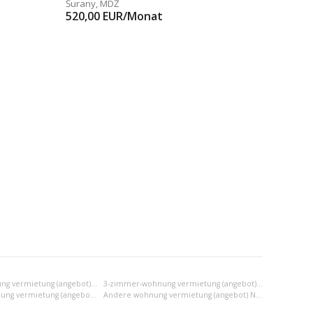
Šurany
,
MDŽ
520,00
EUR/Monat
2-zimmer-wohnung vermietung (angebot) Nové Zámky
3-zimmer-wohnung vermietung (angebot) Nové Zámky
2x einraumwohnung vermietung (angebot) Nové Zámky
Andere wohnung vermietung (angebot) Nové Zámky