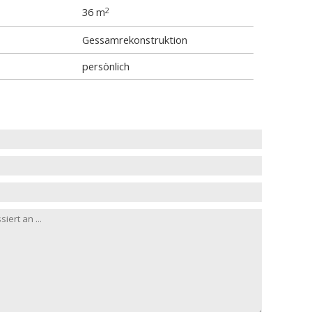
36 m
2
Gessamrekonstruktion
persönlich