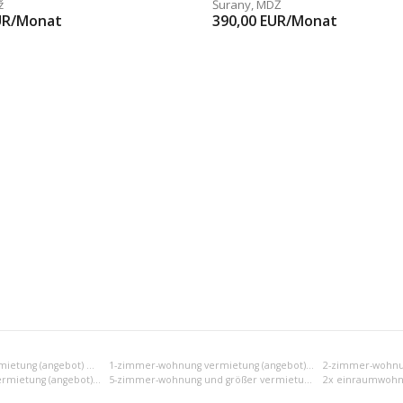
ž
Šurany
,
MDŽ
UR/Monat
390,00
EUR/Monat
Einraumwohnung vermietung (angebot) Nové Zámky
1-zimmer-wohnung vermietung (angebot) Nové Zámky
4-zimmer-wohnung vermietung (angebot) Nové Zámky
5-zimmer-wohnung und größer vermietung (angebot) Nové Zámky