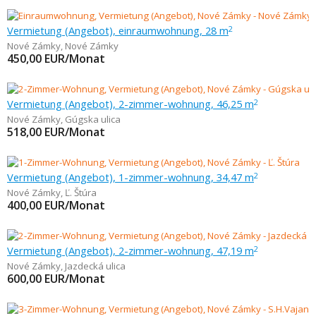
Vermietung (Angebot), einraumwohnung, 28 m
2
Nové Zámky
,
Nové Zámky
450,00
EUR/Monat
Vermietung (Angebot), 2-zimmer-wohnung, 46,25 m
2
Nové Zámky
,
Gúgska ulica
518,00
EUR/Monat
Vermietung (Angebot), 1-zimmer-wohnung, 34,47 m
2
Nové Zámky
,
Ľ. Štúra
400,00
EUR/Monat
Vermietung (Angebot), 2-zimmer-wohnung, 47,19 m
2
Nové Zámky
,
Jazdecká ulica
600,00
EUR/Monat