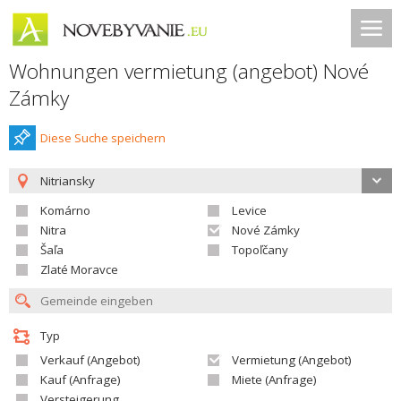
Wohnungen vermietung (angebot) Nové
Zámky
Diese Suche speichern
Nitriansky
Komárno
Levice
Nitra
Nové Zámky
Šaľa
Topoľčany
Zlaté Moravce
Typ
Verkauf (Angebot)
Vermietung (Angebot)
Kauf (Anfrage)
Miete (Anfrage)
Versteigerung