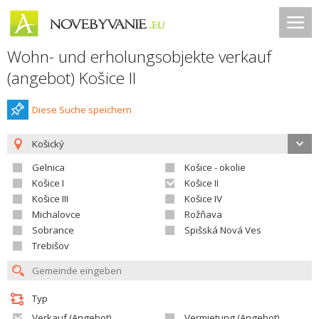
Wohn- und erholungsobjekte verkauf
(angebot) Košice II
Diese Suche speichern
Košický
Gelnica
Košice - okolie
Košice I
Košice II
Košice III
Košice IV
Michalovce
Rožňava
Sobrance
Spišská Nová Ves
Trebišov
Typ
Verkauf (Angebot)
Vermietung (Angebot)