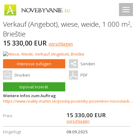
Verkauf (Angebot), wiese, weide, 1 000 m
,
2
Brieštie
15 330,00 EUR
vorschlagen
Interesse zufügen
Senden
Drucken
PDF
topovať inzerát
Weitere Infos zum Auftrag
https://www.reality-martin.sk/predaj-pozemky-pozemkov-novostavby/Pozemok-na-predaj-Briestie-v-prirode-Turcianskej-kotliny-35970/?utm_source=areality&utm_medium=xml&utm_term=35970&utm_content=chalupa&utm_campaign=portaly
15 330,00
EUR
Preis
vorschlagen
Eingefügt
08.09.2025