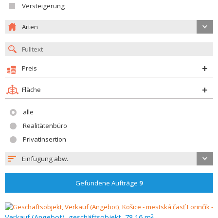
Versteigerung
Arten
Preis
Fläche
alle
Realitätenbüro
Privatinsertion
Einfügung abw.
Gefundene Aufträge
9
Verkauf (Angebot), geschäftsobjekt, 78,16 m
2