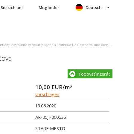
Sie sich an!
Mitglieder
Deutsch
>
stleistungsräume verkauf (angebot) Bratislava I
Geschäfts- und dienstleistungsräume verkauf (angebot) Bratislava - Staré Mesto
čova
Topovať inzerát
10,00
EUR/m
2
vorschlagen
13.06.2020
AR-05JI-000636
STARE MESTO