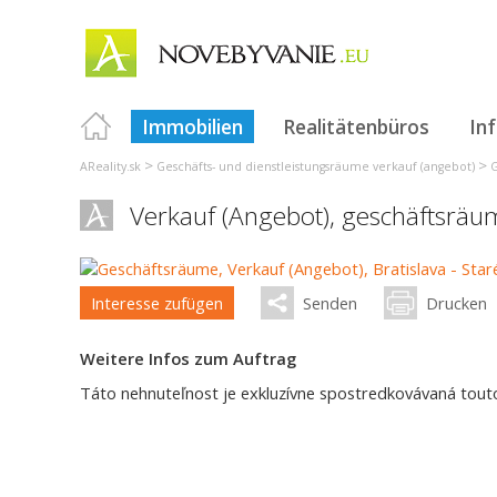
Immobilien
Realitätenbüros
In
>
>
AReality.sk
Geschäfts- und dienstleistungsräume verkauf (angebot)
G
Verkauf (Angebot), geschäftsrä
Interesse zufügen
Senden
Drucken
Weitere Infos zum Auftrag
Táto nehnuteľnost je exkluzívne spostredkovávaná touto 