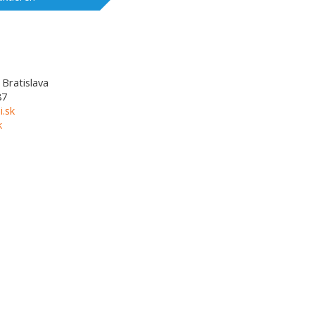
Bratislava
87
i.sk
k