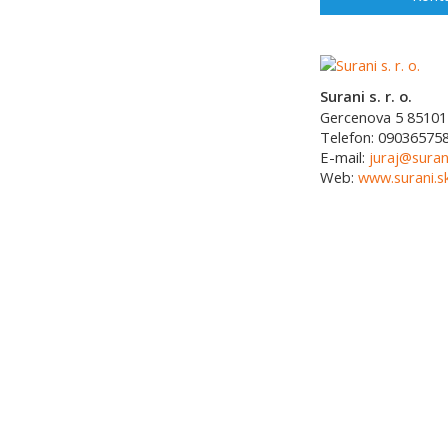
Surani s. r. o.
Gercenova 5
85101
Telefon:
09036575
E-mail:
juraj@suran
Web:
www.surani.s