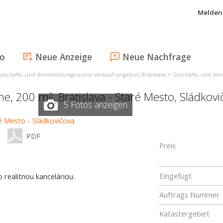
Melden 
fo
Neue Anzeige
Neue Nachfrage
>
eschäfts- und dienstleistungsräume verkauf (angebot) Bratislava
Geschäfts- und dien
ume, 200 m
,
Bratislava - Staré Mesto
,
Sládkovi
2
5 Fotos anzeigen
PDF
Preis
Eingefügt
realitnou kanceláriou.
Auftrags Nummer
Katastergebiet