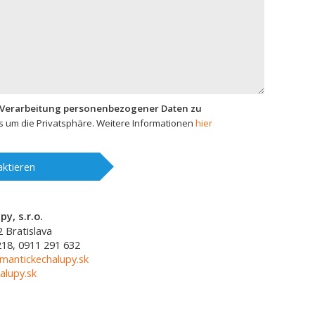
 Verarbeitung personenbezogener Daten zu
 um die Privatsphäre. Weitere Informationen
hier
ktieren
y, s.r.o.
2
Bratislava
218, 0911 291 632
mantickechalupy.sk
alupy.sk