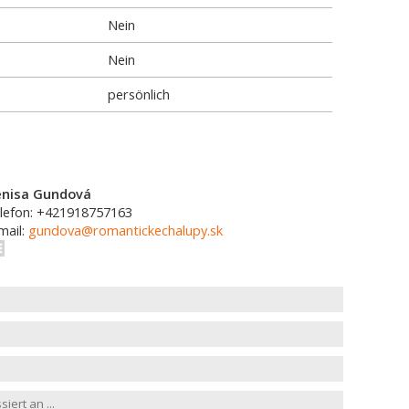
Nein
Nein
persönlich
nisa Gundová
lefon: +421918757163
mail:
gundova@romantickechalupy.sk