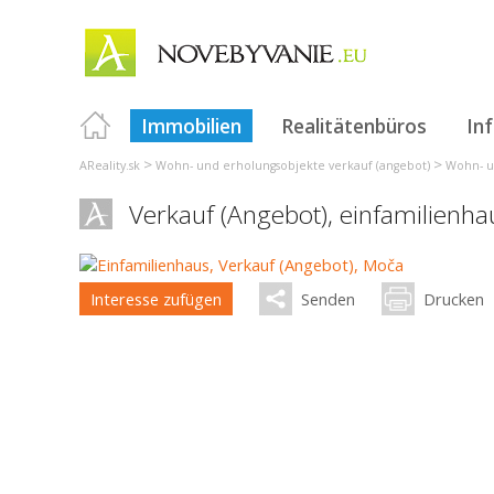
Immobilien
Realitätenbüros
In
>
>
AReality.sk
Wohn- und erholungsobjekte verkauf (angebot)
Wohn- u
Verkauf (Angebot), einfamilienha
Interesse zufügen
Senden
Drucken