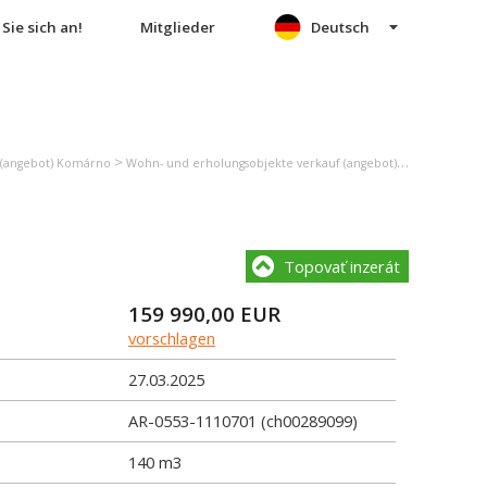
Sie sich an!
Mitglieder
Deutsch
>
>
 (angebot) Komárno
Wohn- und erholungsobjekte verkauf (angebot) Moča
Einfam
Topovať inzerát
159 990,00
EUR
vorschlagen
27.03.2025
AR-0553-1110701 (ch00289099)
140 m3