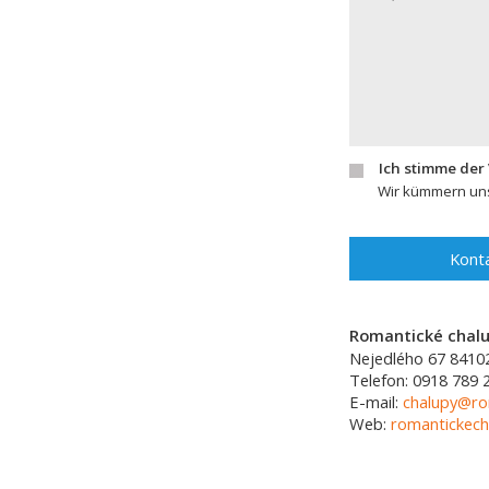
Ich stimme der
Wir kümmern uns
Konta
Romantické chalup
Nejedlého 67
8410
Telefon:
0918 789 
E-mail:
chalupy@ro
Web:
romantickech