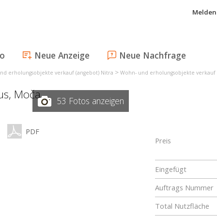
Melden 
fo
Neue Anzeige
Neue Nachfrage
>
nd erholungsobjekte verkauf (angebot) Nitra
Wohn- und erholungsobjekte verkauf
us,
Moča
53 Fotos anzeigen
PDF
Preis
Eingefügt
Auftrags Nummer
Total Nutzfläche