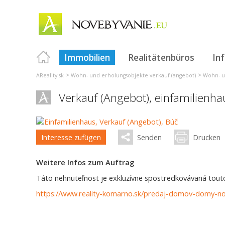
Immobilien
Realitätenbüros
In
>
>
AReality.sk
Wohn- und erholungsobjekte verkauf (angebot)
Wohn- u
Verkauf (Angebot), einfamilienh
Interesse zufügen
Senden
Drucken
Weitere Infos zum Auftrag
Táto nehnuteľnost je exkluzívne spostredkovávaná touto 