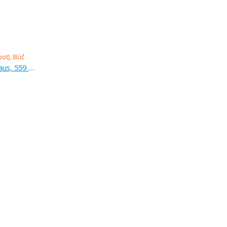
Verkauf (Angebot), einfamilienhaus, 559 m