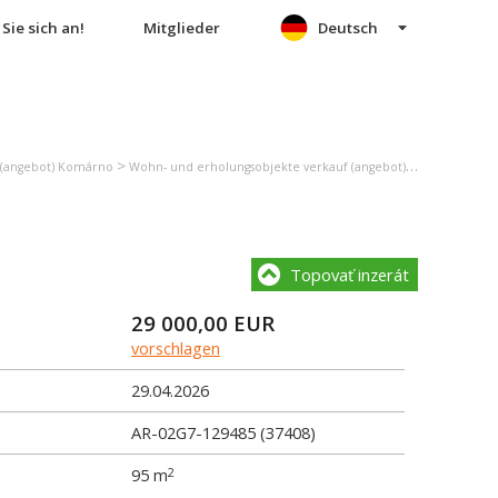
Sie sich an!
Mitglieder
Deutsch
>
>
 (angebot) Komárno
Wohn- und erholungsobjekte verkauf (angebot) Búč
Einfamil
Topovať inzerát
29 000,00
EUR
vorschlagen
29.04.2026
AR-02G7-129485 (37408)
95 m
2