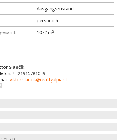
Ausgangszustand
persönlich
 gesamt
1072 m
2
ktor Slančík
lefon: +421915781049
mail:
viktor.slancik@realityalpia.sk