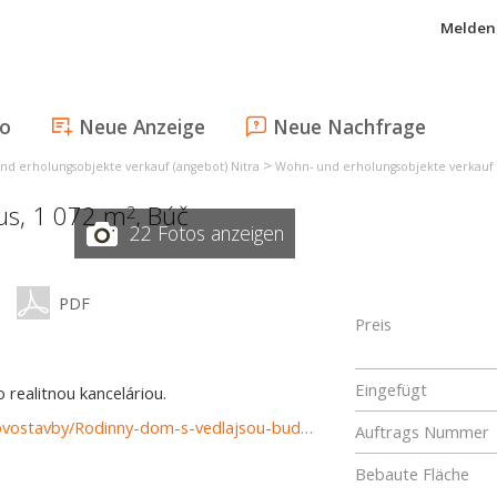
Melden 
fo
Neue Anzeige
Neue Nachfrage
>
nd erholungsobjekte verkauf (angebot) Nitra
Wohn- und erholungsobjekte verkauf
aus, 1 072 m
,
Búč
2
22 Fotos anzeigen
PDF
Preis
Eingefügt
realitnou kanceláriou.
https://www.reality-komarno.sk/predaj-domov-domy-novostavby/Rodinny-dom-s-vedlajsou-budovou-a-peknym-pozemkom-v-Buci-37408/?utm_source=areality&utm_medium=xml&utm_term=37408&utm_content=dom&utm_campaign=portaly
Auftrags Nummer
Bebaute Fläche