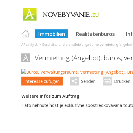
Immobilien
Realitätenbüros
In
>
AReality.sk
Geschäfts- und dienstleistungsräume vermietung (angebot
Vermietung (Angebot), büros, v
Interesse zufügen
Senden
Drucken
Weitere Infos zum Auftrag
Táto nehnuteľnost je exkluzívne spostredkovávaná touto 