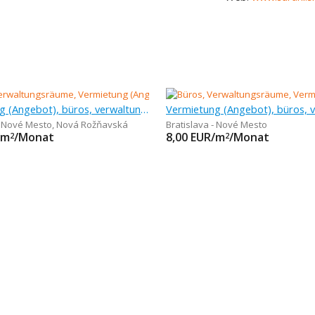
Vermietung (Angebot), büros, verwaltungsräume, 30 m
- Nové Mesto
,
Nová Rožňavská
Bratislava - Nové Mesto
/m
/Monat
8,00
EUR/m
/Monat
2
2