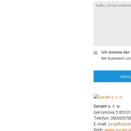
Ich stimme der
Wir kümmern uns
Konta
Surani s. r. o.
Gercenova 5
85101
Telefon:
09036575
E-mail:
juraj@suran
Web:
www.surani.s