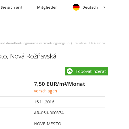
Sie sich an!
Mitglieder
Deutsch
>
und dienstleistungsräume vermietung (angebot) Bratislava III
Geschäfts- und dienstleistungsräume vermietung (angebot) Bratislava - Nové Mesto
sto
,
Nová Rožňavská
Topovať inzerát
7,50
EUR/m
/Monat
2
vorschlagen
15.11.2016
AR-05JI-000374
NOVE MESTO