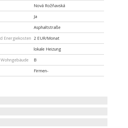
Nová Rožňavská
Ja
Asphaltstraße
nd Energiekosten
2 EUR/Monat
lokale Heizung
ür Wohngebäude
B
Firmen-