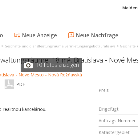
Melden 
fo
Neue Anzeige
Neue Nachfrage
>
>
)
Geschäfts- und dienstleistungsräume vermietung (angebot) Bratislava
Geschäfts- 
erwaltungsräume, 18 m
,
Bratislava - Nové Me
2
10 Fotos anzeigen
PDF
Preis
Eingefügt
realitnou kanceláriou.
Auftrags Nummer
Katastergebiet