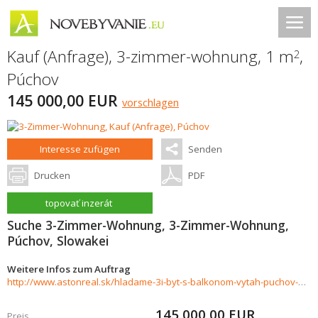
Kauf (Anfrage), 3-zimmer-wohnung, 1 m
,
2
Púchov
145 000,00 EUR
vorschlagen
Interesse zufügen
Senden
Drucken
PDF
topovať inzerát
Suche 3-Zimmer-Wohnung, 3-Zimmer-Wohnung,
Púchov, Slowakei
Weitere Infos zum Auftrag
http://www.astonreal.sk/hladame-3i-byt-s-balkonom-vytah-puchov-mladeznicka-okruzna-dvory-871806
145 000,00
EUR
Preis