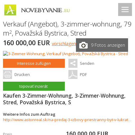
Verkauf (Angebot), 3-zimmer-wohnung, 79
m
,
Považská Bystrica
,
Stred
2
160 000,00 EUR
vorschlagen
9 Fotos anzeigen
Interesse zufügen
Senden
Drucken
PDF
topovať inzerát
Kaufen 3-Zimmer-Wohnung, 3-Zimmer-Wohnung,
Stred, Považská Bystrica, S
Weitere Infos zum Auftrag
http://www.astonreal.sk/na-predaj-3-izbovy-priestranny-byt-v-lukrativnej-lokalite-stred-79m2-1013070
160 000,00
EUR
Preis