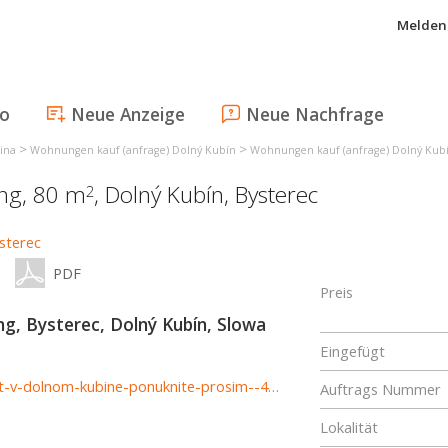
Melden 
fo
Neue Anzeige
Neue Nachfrage
>
>
ina
Wohnungen kauf (anfrage) Dolný Kubín
Wohnungen kauf (anfrage) Dolný Kub
ng, 80 m
,
Dolný Kubín
,
Bysterec
2
PDF
Preis
, Bysterec, Dolný Kubín, Slowa
Eingefügt
http://www.astonreal.sk/hladam-pre-klienta-4-izbovy-byt-v-dolnom-kubine-ponuknite-prosim--402446
Auftrags Nummer
Lokalität