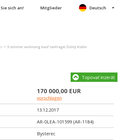
Sie sich an!
Mitglieder
Deutsch
>
ín
3-zimmer-wohnung kauf (anfrage) Dolný Kubín
Topovať inzerát
170 000,00
EUR
vorschlagen
13.12.2017
AR-0LEA-101599 (AR-1184)
Bysterec