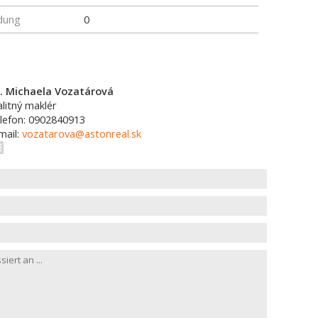
dung
0
. Michaela Vozatárová
alitný maklér
lefon: 0902840913
mail:
vozatarova@astonreal.sk