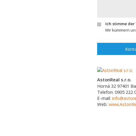
Ich stimme der
Wir kümmern uns
Konta
AstonReal s.r.o.
Horná 32
97401
Ba
Telefon:
0905 222 
E-mail:
info@astonr
Web:
www.AstonRea