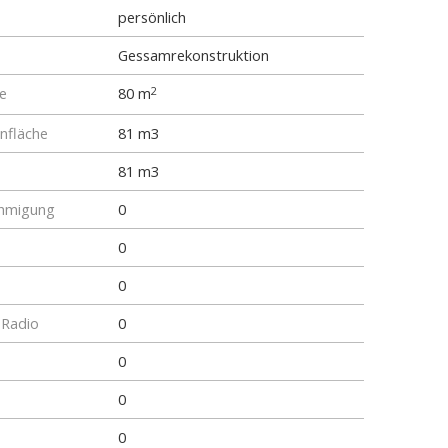
persönlich
Gessamrekonstruktion
e
80 m
2
fläche
81 m3
81 m3
hmigung
0
0
0
 Radio
0
0
0
0