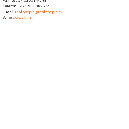
A.Kmeťa 24
03601
Martin
Telefon:
+421 951 089 965
E-mail:
realityalpia@realityalpia.sk
Web:
www.alpia.sk