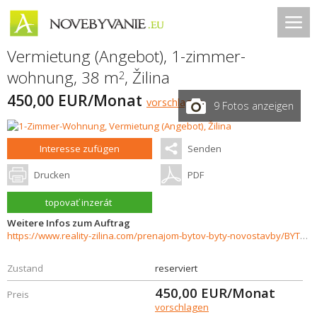
Vermietung (Angebot), 1-zimmer-
wohnung, 38 m
,
Žilina
2
450,00 EUR/Monat
vorschlagen
9 Fotos anzeigen
Interesse zufügen
Senden
Drucken
PDF
topovať inzerát
Weitere Infos zum Auftrag
https://www.reality-zilina.com/prenajom-bytov-byty-novostavby/BYT-1KK-s-francuzskym-oknom-38-m2-Zilina--Vlcince-II-35564/?utm_source=areality&utm_medium=xml&utm_term=35564&utm_content=byt&utm_campaign=portaly
Zustand
reserviert
450,00
EUR/Monat
Preis
vorschlagen