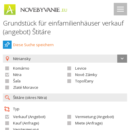
Grundstück für einfamilienhäuser verkauf
(angebot) Štitáre
Diese Suche speichern
Nitriansky
Komárno
Levice
Nitra
Nové Zámky
Šaľa
Topoľčany
Zlaté Moravce
Typ
Verkauf (Angebot)
Vermietung (Angebot)
Kauf (Anfrage)
Miete (Anfrage)
Versteigerung