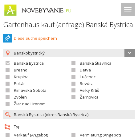
Gartenhaus kauf (anfrage) Banská Bystrica
Diese Suche speichern
Banskobystrický
Banská Bystrica
Banská Štiavnica
Brezno
Detva
Krupina
Lučenec
Poltár
Revúca
Rimavská Sobota
Veľký Krtíš
Zvolen
Žarnovica
Žiar nad Hronom
Typ
Verkauf (Angebot)
Vermietung (Angebot)