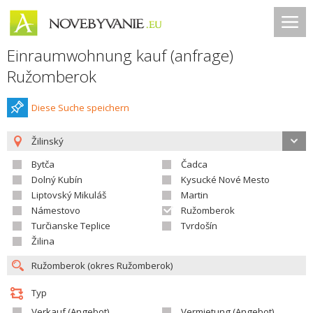
Einraumwohnung kauf (anfrage)
Ružomberok
Diese Suche speichern
Žilinský
Bytča
Čadca
Dolný Kubín
Kysucké Nové Mesto
Liptovský Mikuláš
Martin
Námestovo
Ružomberok
Turčianske Teplice
Tvrdošín
Žilina
Typ
Verkauf (Angebot)
Vermietung (Angebot)