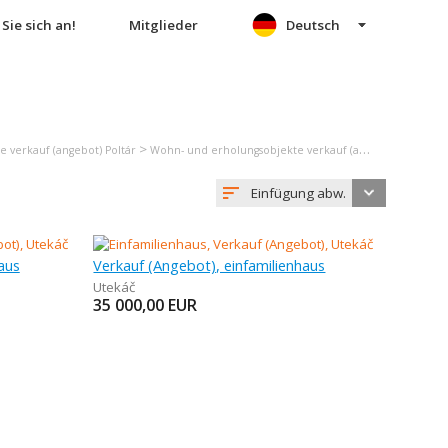
Sie sich an!
Mitglieder
Deutsch
>
 verkauf (angebot) Poltár
Wohn- und erholungsobjekte verkauf (angebot) Utekáč
Einfügung abw.
aus
Verkauf (Angebot), einfamilienhaus
Utekáč
35 000,00
EUR