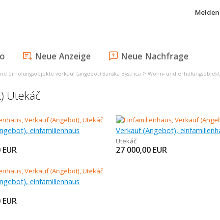
Melden 
fo
Neue Anzeige
Neue Nachfrage
>
nd erholungsobjekte verkauf (angebot) Banská Bystrica
Wohn- und erholungsobjekte
t) Utekáč
ngebot), einfamilienhaus
Verkauf (Angebot), einfamilienh
Utekáč
0
EUR
27 000,00
EUR
ngebot), einfamilienhaus
0
EUR