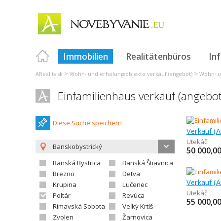
Immobilien
Realitätenbüros
In
>
>
AReality.sk
Wohn- und erholungsobjekte verkauf (angebot)
Wohn- u
Einfamilienhaus verkauf (angebo
Diese Suche speichern
Verkauf (A
Utekáč
Banskobystrický
50 000,0
Banská Bystrica
Banská Štiavnica
Brezno
Detva
Verkauf (A
Krupina
Lučenec
Utekáč
Poltár
Revúca
55 000,0
Rimavská Sobota
Veľký Krtíš
Zvolen
Žarnovica