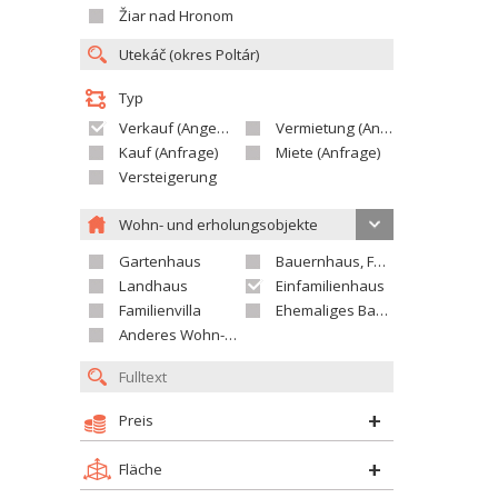
Žiar nad Hronom
Typ
Verkauf (Angebot)
Vermietung (Angebot)
Kauf (Anfrage)
Miete (Anfrage)
Versteigerung
Wohn- und erholungsobjekte
Gartenhaus
Bauernhaus, Ferienhaus
Landhaus
Einfamilienhaus
Familienvilla
Ehemaliges Bauerngut
Anderes Wohn- oder Ferienobjekt
Preis
Fläche