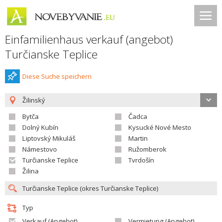
Einfamilienhaus verkauf (angebot)
Turčianske Teplice
Diese Suche speichern
Žilinský
Bytča
Čadca
Dolný Kubín
Kysucké Nové Mesto
Liptovský Mikuláš
Martin
Námestovo
Ružomberok
Turčianske Teplice
Tvrdošín
Žilina
Typ
Verkauf (Angebot)
Vermietung (Angebot)