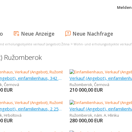
Melden 
fo
Neue Anzeige
Neue Nachfrage
>
d erholungsobjekte verkauf (angebot) Žilina
Wohn- und erholungsobjekte verkau
ot) Ružomberok
Verkauf (Angebot), einfamilienhaus, 342 m
Verkauf (Angebot), einfamilienh
k
,
Černová
Ružomberok
,
Černová
00
EUR
210 000,00
EUR
Verkauf (Angebot), einfamilienhaus, 2 254 m
k
,
Hrboltová
Ružomberok
,
nám. A. Hlinku
00
EUR
280 000,00
EUR