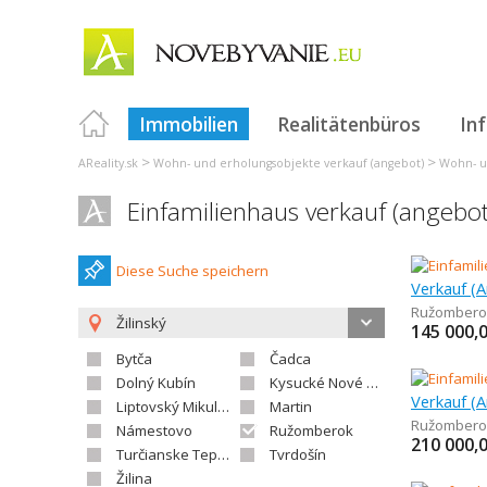
Immobilien
Realitätenbüros
In
>
>
AReality.sk
Wohn- und erholungsobjekte verkauf (angebot)
Wohn- un
Einfamilienhaus verkauf (angeb
Diese Suche speichern
Ružombero
Žilinský
145 000,
Bytča
Čadca
Dolný Kubín
Kysucké Nové Mesto
Liptovský Mikuláš
Martin
Ružombero
Námestovo
Ružomberok
210 000,
Turčianske Teplice
Tvrdošín
Žilina