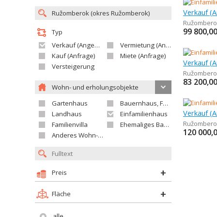
Ružombero
99 800,0
Typ
Verkauf (Angebot)
Vermietung (Angebot)
Kauf (Anfrage)
Miete (Anfrage)
Versteigerung
Ružombero
83 200,0
Wohn- und erholungsobjekte
Gartenhaus
Bauernhaus, Ferienhaus
Landhaus
Einfamilienhaus
Ružombero
Familienvilla
Ehemaliges Bauerngut
120 000,
Anderes Wohn- oder Ferienobjekt
Preis
Fläche
alle