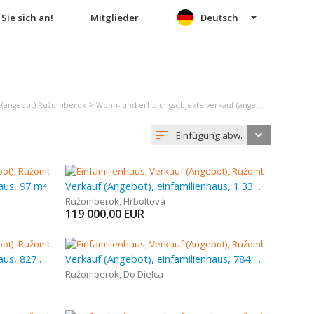
Sie sich an!
Mitglieder
Deutsch
>
f (angebot) Ružomberok
Wohn- und erholungsobjekte verkauf (angebot) Ružomberok
Einfügung abw.
aus, 97 m
Verkauf (Angebot), einfamilienhaus, 1 339 m
2
Ružomberok
,
Hrboltová
119 000,00
EUR
Verkauf (Angebot), einfamilienhaus, 827 m
Verkauf (Angebot), einfamilienhaus, 784 m
Ružomberok
,
Do Dielca