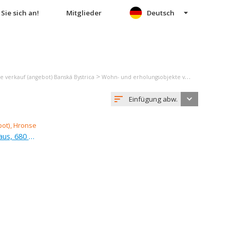
Sie sich an!
Mitglieder
Deutsch
>
 verkauf (angebot) Banská Bystrica
Wohn- und erholungsobjekte verkauf (angebot) Hronsek
Einfügung abw.
Verkauf (Angebot), einfamilienhaus, 680 m