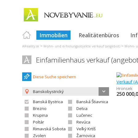
Immobilien
Realitätenbüros
In
>
>
AReality.sk
Wohn- und erholungsobjekte verkauf (angebot)
Wohn- u
Einfamilienhaus verkauf (angebo
Diese Suche speichern
Hronsek
Banskobystrický
250 000,
Banská Bystrica
Banská Štiavnica
Brezno
Detva
Krupina
Lučenec
Poltár
Revúca
Rimavská Sobota
Veľký Krtíš
Zvolen
Žarnovica