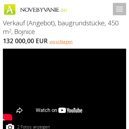
Verkauf (Angebot), baugrundstücke, 450
m
,
Bojnice
2
132 000,00 EUR
vorschlagen
2 Fotos anzeigen