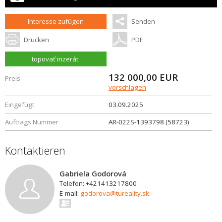
Interesse zufügen
Senden
Drucken
PDF
topovať inzerát
132 000,00
EUR
Preis
vorschlagen
Eingefügt
03.09.2025
Auftrags Nummer
AR-022S-1393798 (58723)
Kontaktieren
Gabriela Godorová
Telefon: +421413217800
E-mail:
godorova@tureality.sk