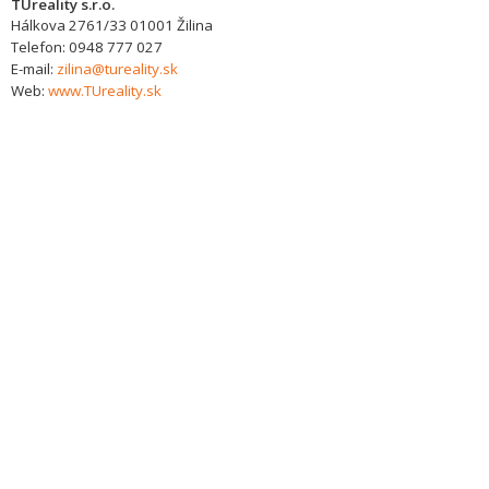
TUreality s.r.o.
Hálkova 2761/33
01001
Žilina
Telefon:
0948 777 027
E-mail:
zilina@tureality.sk
Web:
www.TUreality.sk