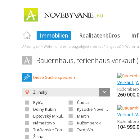
Immobilien
Realitätenbüros
In
>
>
AReality.sk
Wohn- und erholungsobjekte verkauf (angebot)
Wohn- un
Bauernhaus, ferienhaus verkauf
Diese Suche speichern
Ružombero
Žilinský
260 000,
Bytča
Čadca
Dolný Kubín
Kysucké Nové Mesto
Liptovský Mikuláš
Martin
Ružombero
Námestovo
Ružomberok
104 990,
Turčianske Teplice
Tvrdošín
Žilina