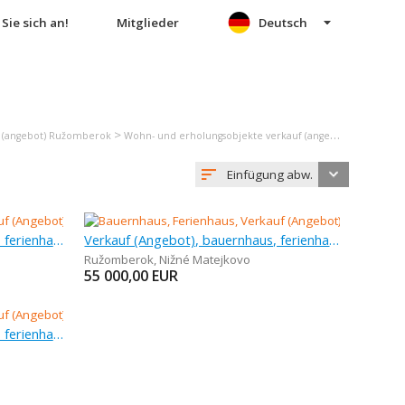
Sie sich an!
Mitglieder
Deutsch
>
f (angebot) Ružomberok
Wohn- und erholungsobjekte verkauf (angebot) Ružomberok
Einfügung abw.
Verkauf (Angebot), bauernhaus, ferienhaus, 202 m
Verkauf (Angebot), bauernhaus, ferienhaus, 50 m
Ružomberok
,
Nižné Matejkovo
55 000,00
EUR
Verkauf (Angebot), bauernhaus, ferienhaus