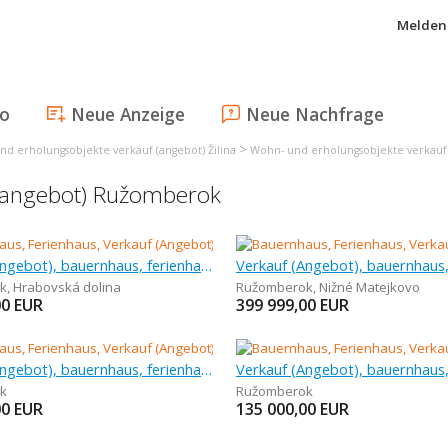
Melden 
fo
Neue Anzeige
Neue Nachfrage
>
d erholungsobjekte verkauf (angebot) Žilina
Wohn- und erholungsobjekte verkau
 (angebot) Ružomberok
Verkauf (Angebot), bauernhaus, ferienhaus, 201 m
k
,
Hrabovská dolina
Ružomberok
,
Nižné Matejkovo
00
EUR
399 999,00
EUR
Verkauf (Angebot), bauernhaus, ferienhaus, 647 m
k
Ružomberok
00
EUR
135 000,00
EUR