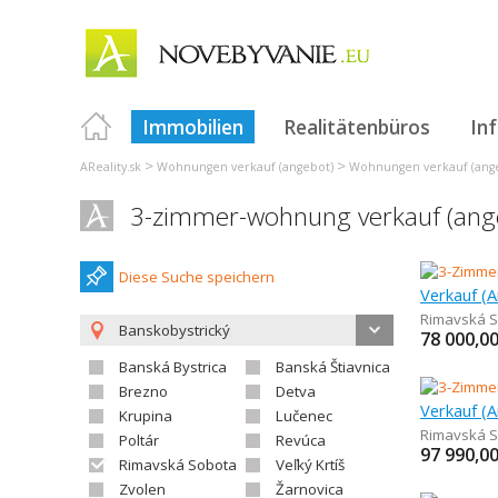
Immobilien
Realitätenbüros
In
>
>
AReality.sk
Wohnungen verkauf (angebot)
Wohnungen verkauf (ange
3-zimmer-wohnung verkauf (ang
Diese Suche speichern
Rimavská 
Banskobystrický
78 000,0
Banská Bystrica
Banská Štiavnica
Brezno
Detva
Krupina
Lučenec
Rimavská 
Poltár
Revúca
97 990,0
Rimavská Sobota
Veľký Krtíš
Zvolen
Žarnovica