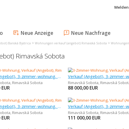
Melden 
fo
Neue Anzeige
Neue Nachfrage
>
>
bot) Banská Bystrica
Wohnungen verkauf (angebot) Rimavská Sobota
Wohnungen 
ebot) Rimavská Sobota
Verkauf (Angebot), 3-zimmer-wohnung, 73 m
Sobota
,
Rimavská Sobota
Rimavská Sobota
,
Rimavská Sobot
0
EUR
88 000,00
EUR
Verkauf (Angebot), 3-zimmer-wohnung, 66 m
Sobota
,
Rimavská Sobota
Rimavská Sobota
,
Rimavská Sobot
0
EUR
111 000,00
EUR