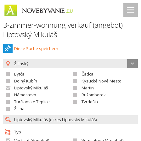
3-zimmer-wohnung verkauf (angebot)
Liptovský Mikuláš
Diese Suche speichern
Žilinský
Bytča
Čadca
Dolný Kubín
Kysucké Nové Mesto
Liptovský Mikuláš
Martin
Námestovo
Ružomberok
Turčianske Teplice
Tvrdošín
Žilina
Typ
Verkauf (Angebot)
Vermietung (Angebot)