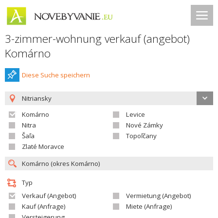
3-zimmer-wohnung verkauf (angebot)
Komárno
Diese Suche speichern
Nitriansky
Komárno
Levice
Nitra
Nové Zámky
Šaľa
Topoľčany
Zlaté Moravce
Typ
Verkauf (Angebot)
Vermietung (Angebot)
Kauf (Anfrage)
Miete (Anfrage)
Versteigerung