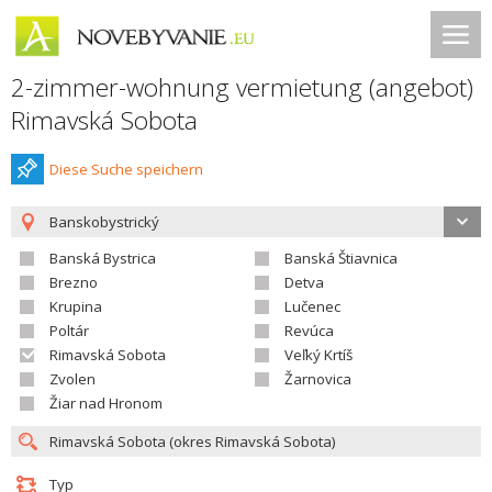
2-zimmer-wohnung vermietung (angebot)
Rimavská Sobota
Diese Suche speichern
Banskobystrický
Banská Bystrica
Banská Štiavnica
Brezno
Detva
Krupina
Lučenec
Poltár
Revúca
Rimavská Sobota
Veľký Krtíš
Zvolen
Žarnovica
Žiar nad Hronom
Typ