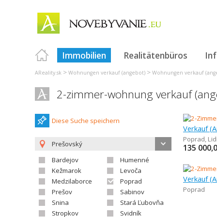
Immobilien
Realitätenbüros
In
>
>
AReality.sk
Wohnungen verkauf (angebot)
Wohnungen verkauf (ange
2-zimmer-wohnung verkauf (ang
Diese Suche speichern
Poprad
,
Lid
Prešovský
135 000,
Bardejov
Humenné
Kežmarok
Levoča
Medzilaborce
Poprad
Poprad
Prešov
Sabinov
Snina
Stará Ľubovňa
Stropkov
Svidník