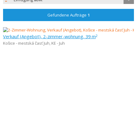
Gefundene Aufträge
1
Verkauf (Angebot), 2-zimmer-wohnung, 39 m
2
Košice - mestská časť Juh
,
KE - Juh