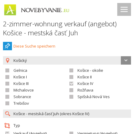
2-zimmer-wohnung verkauf (angebot)
Košice - mestská časť Juh
Diese Suche speichern
Košický
Gelnica
Košice - okolie
Košice I
Košice II
Košice III
Košice IV
Michalovce
Rožňava
Sobrance
Spišská Nová Ves
Trebišov
Typ
Verkauf (Angebot)
Vermietung (Angebot)