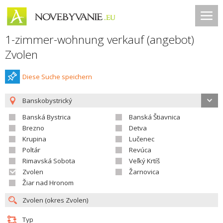
1-zimmer-wohnung verkauf (angebot)
Zvolen
Diese Suche speichern
Banskobystrický
Banská Bystrica
Banská Štiavnica
Brezno
Detva
Krupina
Lučenec
Poltár
Revúca
Rimavská Sobota
Veľký Krtíš
Zvolen
Žarnovica
Žiar nad Hronom
Typ