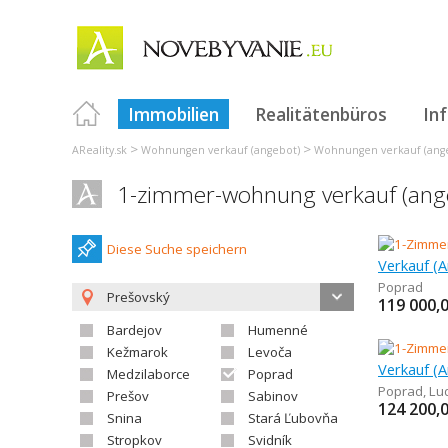
Immobilien
Realitätenbüros
In
>
>
AReality.sk
Wohnungen verkauf (angebot)
Wohnungen verkauf (ange
1-zimmer-wohnung verkauf (ang
Diese Suche speichern
Poprad
Prešovský
119 000,
Bardejov
Humenné
Kežmarok
Levoča
Medzilaborce
Poprad
Poprad
,
Lu
Prešov
Sabinov
124 200,
Snina
Stará Ľubovňa
Stropkov
Svidník